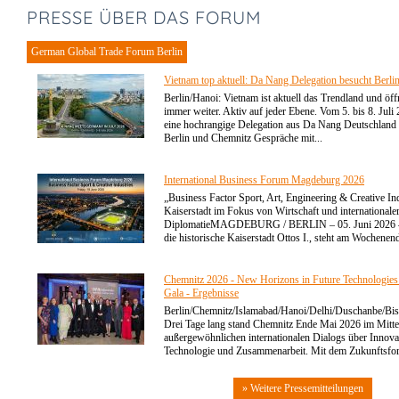
PRESSE ÜBER DAS FORUM
German Global Trade Forum Berlin
Vietnam top aktuell: Da Nang Delegation besucht Berl
Berlin/Hanoi: Vietnam ist aktuell das Trendland und öff
immer weiter. Aktiv auf jeder Ebene. Vom 5. bis 8. Juli
eine hochrangige Delegation aus Da Nang Deutschland 
Berlin und Chemnitz Gespräche mit...
International Business Forum Magdeburg 2026
„Business Factor Sport, Art, Engineering & Creative Ind
Kaiserstadt im Fokus von Wirtschaft und internationale
DiplomatieMAGDEBURG / BERLIN – 05. Juni 2026 
die historische Kaiserstadt Ottos I., steht am Wochenend
Chemnitz 2026 - New Horizons in Future Technologie
Gala - Ergebnisse
Berlin/Chemnitz/Islamabad/Hanoi/Delhi/Duschanbe/B
Drei Tage lang stand Chemnitz Ende Mai 2026 im Mitte
außergewöhnlichen internationalen Dialogs über Innova
Technologie und Zusammenarbeit. Mit dem Zukunftsfor
» Weitere Pressemitteilungen