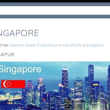
NGAPORE
d hier:
German Global Trade Forum
»
Asia-Pacific
»
Singapore
GAPUR