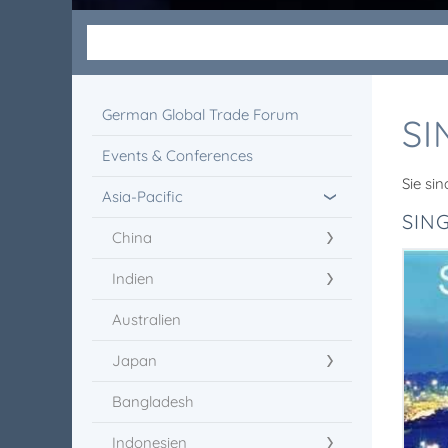
German Global Trade Forum
SI
Events & Conferences
Sie sin
Asia-Pacific
SIN
China
Indien
Australien
Japan
Bangladesh
Indonesien