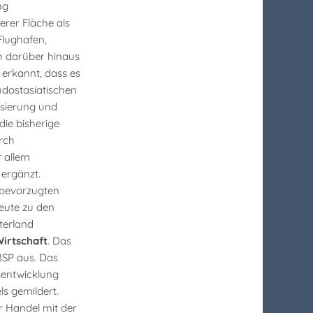
ng
erer Fläche als
Flughafen,
ch darüber hinaus
 erkannt, dass es
dostasiatischen
isierung und
ie bisherige
rch
 allem
ergänzt.
 bevorzugten
eute zu den
terland
irtschaft
. Das
SP aus. Das
sentwicklung
s gemildert.
 Handel mit der