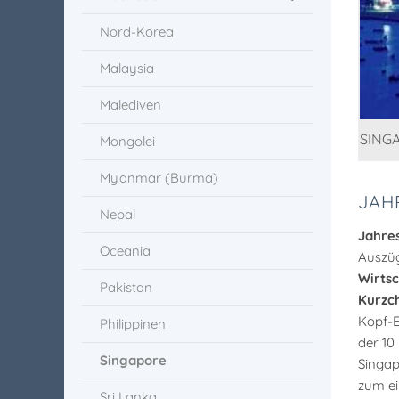
Nord-Korea
Malaysia
Malediven
SING
Mongolei
Myanmar (Burma)
JAH
Nepal
Jahres
Oceania
Auszü
Wirtsc
Pakistan
Kurzch
Kopf-E
Philippinen
der 10
Singapore
Singap
zum ei
Sri Lanka