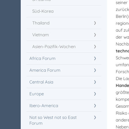
seiner
zurück
Süd-Korea
Berlin
Thailand
region
auf zu
Vietnam
der wa
Nachba
Asien-Pazifik-Wochen
techn
Schwer
Africa Forum
umfang
America Forum
Forsch
Die La
Central Asia
Hande
größte
Europe
kompen
Ibero-America
Gesamt
Risiko
Not so West not so East
andere
Forum
Neben 