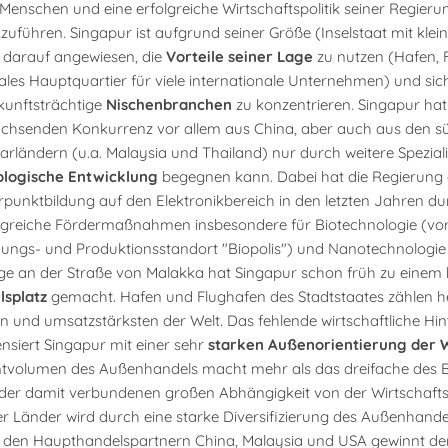
 Menschen und eine erfolgreiche Wirtschaftspolitik seiner Regieru
zuführen. Singapur ist aufgrund seiner Größe (Inselstaat mit klein
) darauf angewiesen, die
Vorteile seiner Lage
zu nutzen (Hafen, 
ales Hauptquartier für viele internationale Unternehmen) und si
kunftsträchtige
Nischenbranchen
zu konzentrieren. Singapur hat
chsenden Konkurrenz vor allem aus China, aber auch aus den sü
rländern (u.a. Malaysia und Thailand) nur durch weitere Spezial
ologische Entwicklung
begegnen kann. Dabei hat die Regierung d
punktbildung auf den Elektronikbereich in den letzten Jahren du
reiche Fördermaßnahmen insbesondere für Biotechnologie (vor
ungs- und Produktionsstandort "Biopolis") und Nanotechnologie 
ge an der Straße von Malakka hat Singapur schon früh zu einem
lsplatz
gemacht. Hafen und Flughafen des Stadtstaates zählen h
n und umsatzstärksten der Welt. Das fehlende wirtschaftliche Hin
siert Singapur mit einer sehr
starken Außenorientierung der W
volumen des Außenhandels macht mehr als das dreifache des B
 der damit verbundenen großen Abhängigkeit von der Wirtschaft
r Länder wird durch eine starke Diversifizierung des Außenhandel
den Haupthandelspartnern China, Malaysia und USA gewinnt der