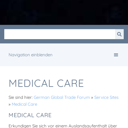
Navigation einblenden
MEDICAL CARE
Sie sind hier:
German Global Trade Forum
»
Service Sites
»
Medical Care
MEDICAL CARE
Erkundigen Sie sich vor einem Auslandsaufenthalt über