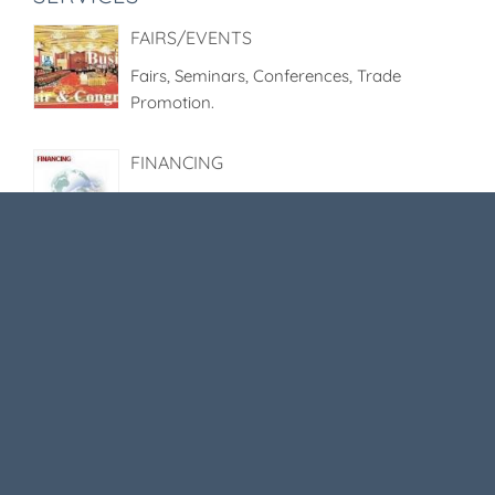
FAIRS/EVENTS
Fairs, Seminars, Conferences, Trade
Promotion.
FINANCING
Finanzierung von Projekten im Ausland
sind ein Dauerthema. Nicht nur im
deutschen Mittelstand.
BUSINESS NETWORKS
Business Networks, Netzwerke, Xing.com,
Forum
COMPANY FORMATION
Company Formation International: