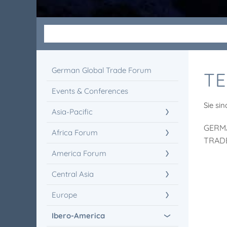
German Global Trade Forum
TE
Events & Conferences
Sie sin
Asia-Pacific
GERM
Africa Forum
TRAD
America Forum
Central Asia
Europe
Ibero-America