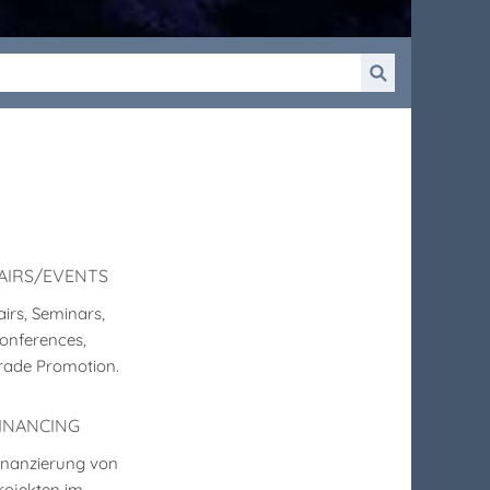
AIRS/EVENTS
airs, Seminars,
onferences,
rade Promotion.
INANCING
inanzierung von
rojekten im