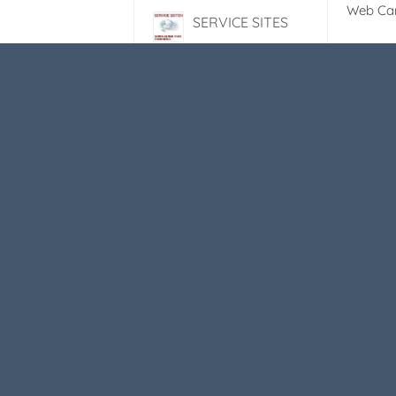
Web C
SERVICE SITES
Services for
A
members & non
N
members
d
A
S
A
P
B
I
T
U
H
V