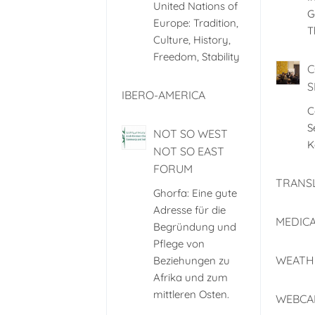
United Nations of
G
Europe: Tradition,
T
Culture, History,
Freedom, Stability
C
S
IBERO-AMERICA
C
S
NOT SO WEST
K
NOT SO EAST
FORUM
TRANS
Ghorfa: Eine gute
Adresse für die
MEDICA
Begründung und
Pflege von
WEATH
Beziehungen zu
Afrika und zum
mittleren Osten.
WEBCA