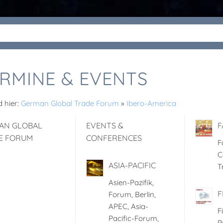
RMINE & EVENTS
d hier:
German Global Trade Forum
»
Ibero-America
AN GLOBAL
EVENTS &
F
E FORUM
CONFERENCES
F
C
ASIA-PACIFIC
T
Asien-Pazifik,
F
Forum, Berlin,
APEC, Asia-
F
Pacific-Forum,
P