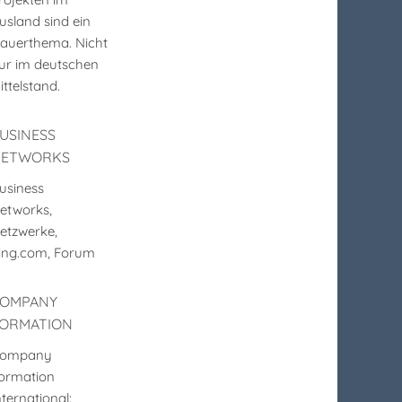
usland sind ein
auerthema. Nicht
ur im deutschen
ittelstand.
USINESS
NETWORKS
usiness
etworks,
etzwerke,
ing.com, Forum
COMPANY
ORMATION
ompany
ormation
nternational: