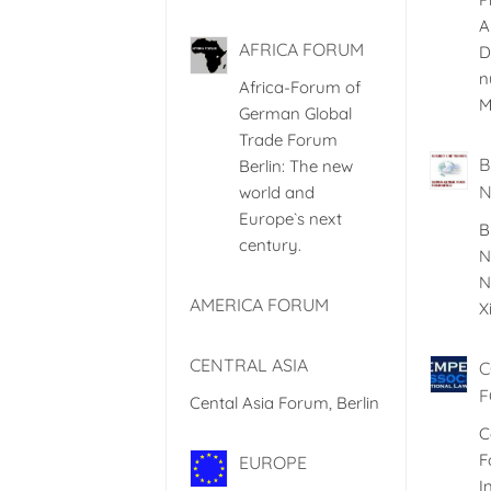
A
AFRICA FORUM
D
n
Africa-Forum of
M
German Global
Trade Forum
B
Berlin: The new
world and
Europe`s next
B
century.
N
N
AMERICA FORUM
X
CENTRAL ASIA
F
Cental Asia Forum, Berlin
C
F
EUROPE
I