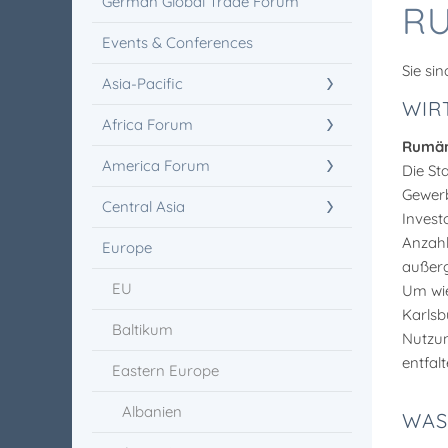
German Global Trade Forum
R
Events & Conferences
Sie sin
Asia-Pacific
WIR
Africa Forum
Rumäni
America Forum
Die St
Gewerb
Central Asia
Invest
Anzahl
Europe
außerg
EU
Um wie
Karlsb
Baltikum
Nutzun
entfalt
Eastern Europe
Albanien
WAS