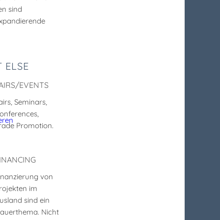
en sind
 expandierende
 ELSE
AIRS/EVENTS
airs, Seminars,
onferences,
rade Promotion.
INANCING
inanzierung von
rojekten im
usland sind ein
auerthema. Nicht