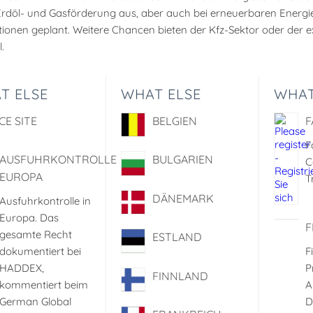
Erdöl- und Gasförderung aus, aber auch bei erneuerbaren Energi
itionen geplant. Weitere Chancen bieten der Kfz-Sektor oder der
.
T ELSE
WHAT ELSE
WHAT
CE SITE
BELGIEN
F
F
AUSFUHRKONTROLLE
BULGARIEN
C
EUROPA
T
DÄNEMARK
Ausfuhrkontrolle in
Europa. Das
F
gesamte Recht
ESTLAND
dokumentiert bei
F
HADDEX,
P
FINNLAND
kommentiert beim
A
German Global
D