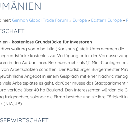
UMÄNIEN
d hier:
German Global Trade Forum
»
Europe
»
Eastern Europe
»
TSCHAFT
en - kostenlose Grundstücke für Investoren
adtverwaltung von Alba Iulia (Karlsburg) stellt Unternehmen die
egrundstücke kostenlos zur Verfügung unter der Voraussetzung,
oren in den Aufbau ihres Betriebes mehr als 1,5 Mio. € anlegen un
 von Arbeitsplätzen schaffen. Der Karlsburger Bürgermeister Mi
ewöhnliche Angebot in einem Gespräch mit einer Nachrichtenagen
 viele Arbeitsplätze es geht, darüber müsse das Stadtparlament 
urg verfüge über 40 ha Bauland. Den Interessenten würden die 
g freigegeben, solange die Firma bestehe und sie ihre Tätigkeit in
e. (NfA, JB)
SERWIRTSCHAFT