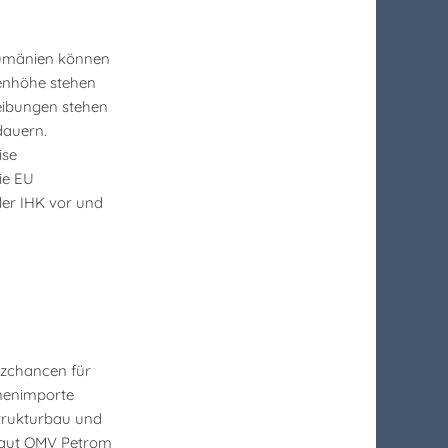
Rumänien können
denhöhe stehen
reibungen stehen
dauern.
ise
ie EU
er IHK vor und
tzchancen für
nenimporte
strukturbau und
 baut OMV Petrom