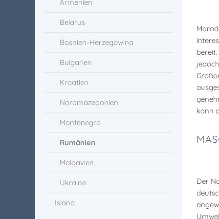
Armenien
Belarus
Marode
intere
Bosnien-Herzegowina
bereit
Bulgarien
jedoch
Großpr
Kroatien
ausges
genehm
Nordmazedonien
kann d
Montenegro
MAS
Rumänien
Moldavien
Der Na
Ukraine
deutsc
Island
angewi
Umwelt