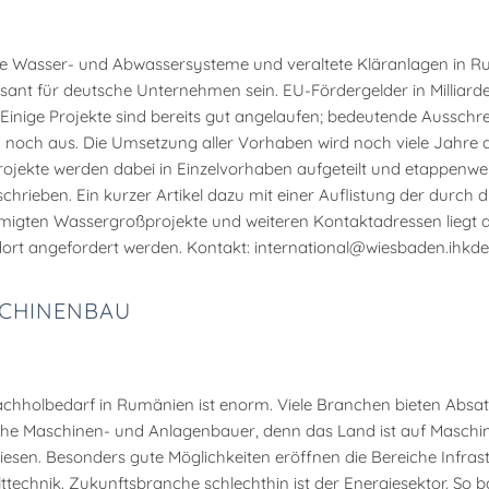
 Wasser- und Abwassersysteme und veraltete Kläranlagen in 
ssant für deutsche Unternehmen sein. EU-Fördergelder in Milliar
. Einige Projekte sind bereits gut angelaufen; bedeutende Aussch
 noch aus. Die Umsetzung aller Vorhaben wird noch viele Jahre 
ojekte werden dabei in Einzelvorhaben aufgeteilt und etappenwe
chrieben. Ein kurzer Artikel dazu mit einer Auflistung der durch d
igten Wassergroßprojekte und weiteren Kontaktadressen liegt d
ort angefordert werden. Kontakt: international@wiesbaden.ihkde
CHINENBAU
chholbedarf in Rumänien ist enorm. Viele Branchen bieten Absa
he Maschinen- und Anlagenbauer, denn das Land ist auf Maschi
esen. Besonders gute Möglichkeiten eröffnen die Bereiche Infra
technik. Zukunftsbranche schlechthin ist der Energiesektor. So